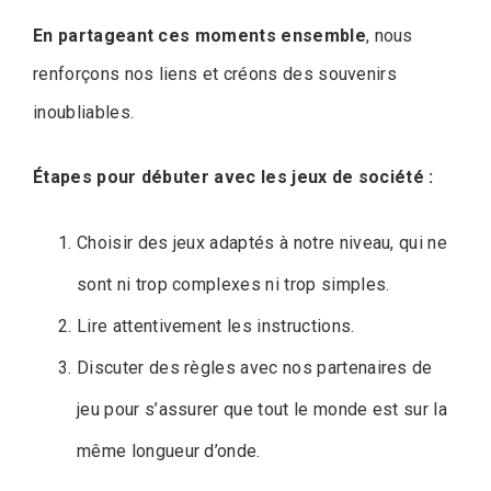
En partageant ces moments ensemble
, nous
renforçons nos liens et créons des souvenirs
inoubliables.
Étapes pour débuter avec les jeux de société :
Choisir des jeux adaptés à notre niveau, qui ne
sont ni trop complexes ni trop simples.
Lire attentivement les instructions.
Discuter des règles avec nos partenaires de
jeu pour s’assurer que tout le monde est sur la
même longueur d’onde.