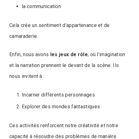
la communication
Cela crée un sentiment d’appartenance et de
camaraderie.
Enfin, nous avons
les jeux de rôle
, où l’imagination
et la narration prennent le devant de la scène. Ils
nous invitent à :
Incarner différents personnages
Explorer des mondes fantastiques
Ces activités renforcent notre créativité et notre
capacité à résoudre des problèmes de manière