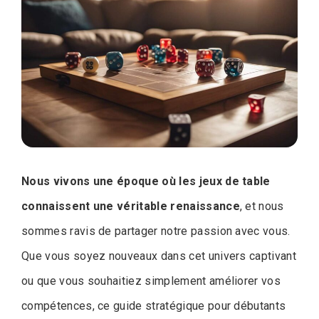
Nous vivons une époque où les jeux de table
connaissent une véritable renaissance
, et nous
sommes ravis de partager notre passion avec vous.
Que vous soyez nouveaux dans cet univers captivant
ou que vous souhaitiez simplement améliorer vos
compétences, ce guide stratégique pour débutants