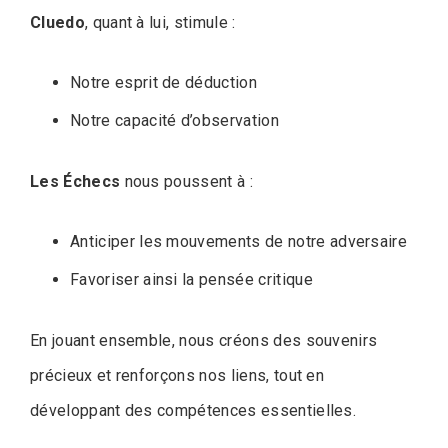
Cluedo
, quant à lui, stimule :
Notre esprit de déduction
Notre capacité d’observation
Les Échecs
nous poussent à :
Anticiper les mouvements de notre adversaire
Favoriser ainsi la pensée critique
En jouant ensemble, nous créons des souvenirs
précieux et renforçons nos liens, tout en
développant des compétences essentielles.