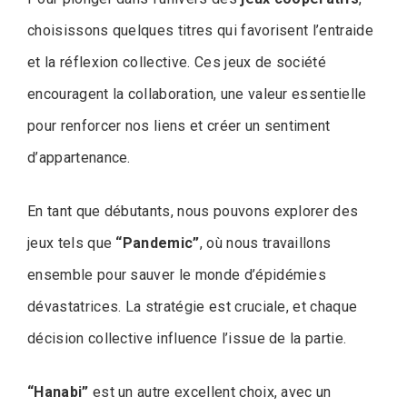
choisissons quelques titres qui favorisent l’entraide
et la réflexion collective. Ces jeux de société
encouragent la collaboration, une valeur essentielle
pour renforcer nos liens et créer un sentiment
d’appartenance.
En tant que débutants, nous pouvons explorer des
jeux tels que
“Pandemic”
, où nous travaillons
ensemble pour sauver le monde d’épidémies
dévastatrices. La stratégie est cruciale, et chaque
décision collective influence l’issue de la partie.
“Hanabi”
est un autre excellent choix, avec un