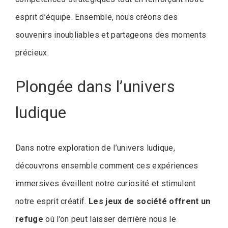
esprit d’équipe. Ensemble, nous créons des
souvenirs inoubliables et partageons des moments
précieux.
Plongée dans l’univers
ludique
Dans notre exploration de l’univers ludique,
découvrons ensemble comment ces expériences
immersives éveillent notre curiosité et stimulent
notre esprit créatif.
Les jeux de société offrent un
refuge
où l’on peut laisser derrière nous le