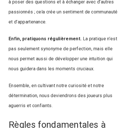
à poser des questions et à échanger avec d’autres
passionnés ; cela crée un sentiment de communauté
et d’appartenance.
Enfin, pratiquons régulièrement.
La pratique n’est
pas seulement synonyme de perfection, mais elle
nous permet aussi de développer une intuition qui
nous guidera dans les moments cruciaux.
Ensemble, en cultivant notre curiosité et notre
détermination, nous deviendrons des joueurs plus
aguerris et confiants.
Règles fondamentales à