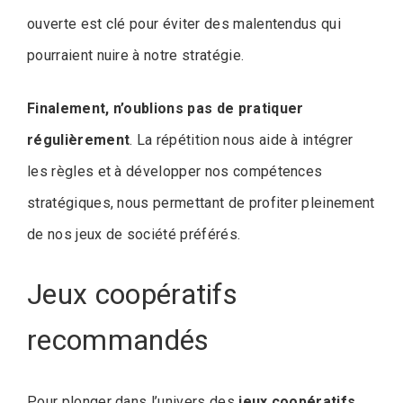
ouverte est clé pour éviter des malentendus qui
pourraient nuire à notre stratégie.
Finalement, n’oublions pas de pratiquer
régulièrement
. La répétition nous aide à intégrer
les règles et à développer nos compétences
stratégiques, nous permettant de profiter pleinement
de nos jeux de société préférés.
Jeux coopératifs
recommandés
Pour plonger dans l’univers des
jeux coopératifs
,