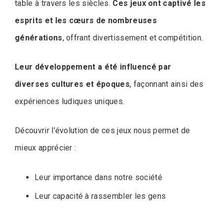
table à travers les siècles.
Ces jeux ont captivé les
esprits et les cœurs de nombreuses
générations
, offrant divertissement et compétition.
Leur développement a été influencé par
diverses cultures et époques
, façonnant ainsi des
expériences ludiques uniques.
Découvrir l’évolution de ces jeux nous permet de
mieux apprécier :
Leur importance dans notre société
Leur capacité à rassembler les gens