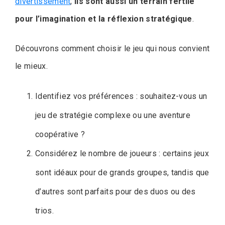
divertissement
;
ils sont aussi un terrain fertile
pour l’imagination et la réflexion stratégique
.
Découvrons comment choisir le jeu qui nous convient
le mieux.
Identifiez vos préférences : souhaitez-vous un
jeu de stratégie complexe ou une aventure
coopérative ?
Considérez le nombre de joueurs : certains jeux
sont idéaux pour de grands groupes, tandis que
d’autres sont parfaits pour des duos ou des
trios.