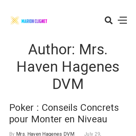
Skip
to
content
MarionClignet
– Casino Tips
Author:
Mrs.
Haven Hagenes
DVM
Poker : Conseils Concrets
pour Monter en Niveau
By
Mrs. Haven Hagenes DVM
July 29,