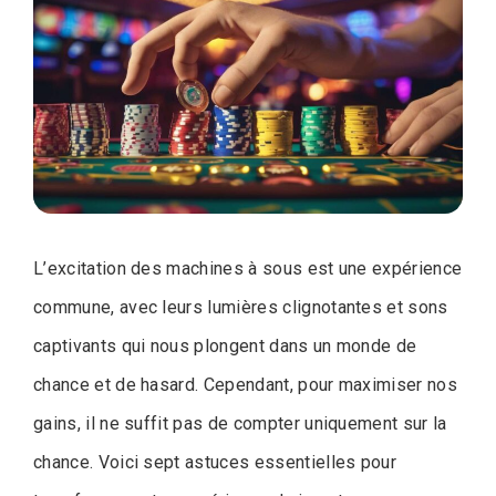
L’excitation des machines à sous est une expérience
commune, avec leurs lumières clignotantes et sons
captivants qui nous plongent dans un monde de
chance et de hasard. Cependant, pour maximiser nos
gains, il ne suffit pas de compter uniquement sur la
chance. Voici sept astuces essentielles pour