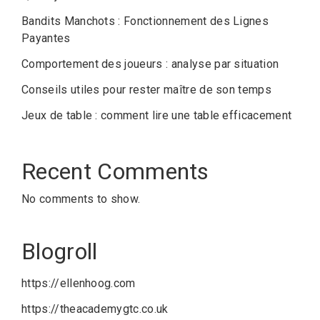
Bandits Manchots : Fonctionnement des Lignes
Payantes
Comportement des joueurs : analyse par situation
Conseils utiles pour rester maître de son temps
Jeux de table : comment lire une table efficacement
Recent Comments
No comments to show.
Blogroll
https://ellenhoog.com
https://theacademygtc.co.uk