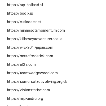
https://rap-holland.nl
https://bodix.jp
https://cutloose.net
https://minnesotamomentum.com
https://killarneyadventurerace.ie
https://wrc-2017japan.com
https://mssafrederick.com
https://af2s.com
https://teamwedgewood.com
https://somersetactiveliving.org.uk
https://visionstarinc.com
https://mjc-andre.org