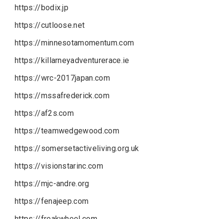
https://bodix.jp
https://cutloose.net
https://minnesotamomentum.com
https://killarneyadventurerace.ie
https://wrc-2017japan.com
https://mssafrederick.com
https://af2s.com
https://teamwedgewood.com
https://somersetactiveliving.org.uk
https://visionstarinc.com
https://mjc-andre.org
https://fenajeep.com
https://freakwheel.com