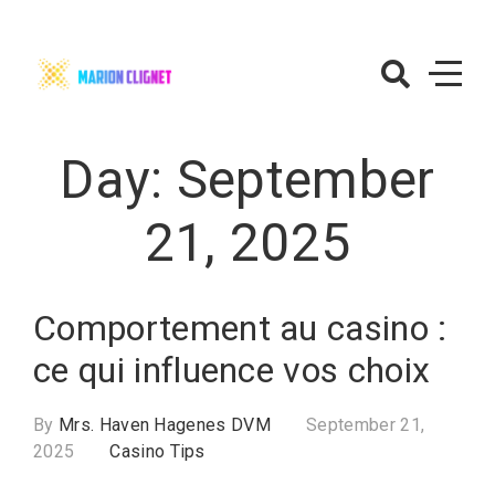
Skip
to
content
MarionClignet
– Casino Tips
Day:
September
21, 2025
Comportement au casino :
ce qui influence vos choix
By
Mrs. Haven Hagenes DVM
September 21,
2025
Casino Tips