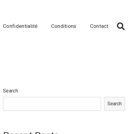
Confidentialité
Conditions
Contact
5
Search
Search