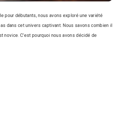
ble pour débutants, nous avons exploré une variété
 pas dans cet univers captivant. Nous savons combien il
n est novice. C’est pourquoi nous avons décidé de