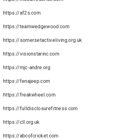
https://af2s.com
https://teamwedgewood.com
https://somersetactiveliving.org.uk
https://visionstarinc.com
https://mjc-andre.org
https://fenajeep.com
https://freakwheel.com
https://fulldisclosurefitness.com
https://cll.org.uk
https://abcofcricket.com